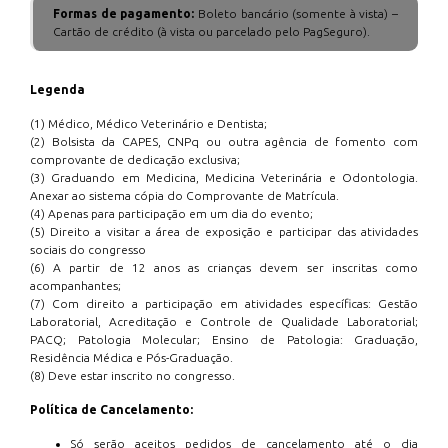
Formas de pagamento:
Boleto bancário (somente à vista) –
Cartão de crédito (à vista ou parcelado pelo PagSeguro).
Legenda
(1) Médico, Médico Veterinário e Dentista;
(2) Bolsista da CAPES, CNPq ou outra agência de fomento com
comprovante de dedicação exclusiva;
(3) Graduando em Medicina, Medicina Veterinária e Odontologia.
Anexar ao sistema cópia do Comprovante de Matrícula.
(4) Apenas para participação em um dia do evento;
(5) Direito a visitar a área de exposição e participar das atividades
sociais do congresso
(6) A partir de 12 anos as crianças devem ser inscritas como
acompanhantes;
(7) Com direito a participação em atividades específicas: Gestão
Laboratorial, Acreditação e Controle de Qualidade Laboratorial;
PACQ; Patologia Molecular; Ensino de Patologia: Graduação,
Residência Médica e Pós-Graduação.
(8) Deve estar inscrito no congresso.
Política de Cancelamento:
Só serão aceitos pedidos de cancelamento até o dia