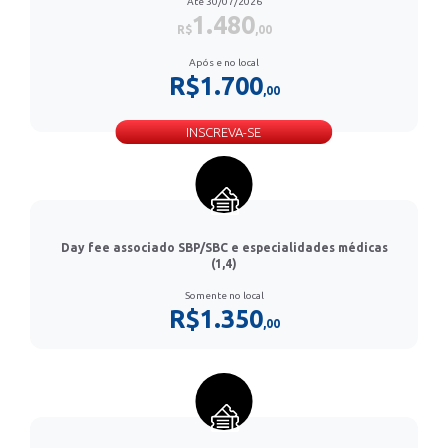
Até 30/07/2026
1.480
R$
,00
Após e no local
R$1.700
,00
INSCREVA-SE
Day fee associado SBP/SBC e especialidades médicas
(1,4)
Somente no local
R$1.350
,00