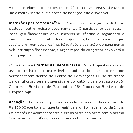
Após o recebimento e aprovação do(s) comprovante(s) será enviado
um e-mail avisando que a opção de inscrição está disponível.
Inscrições por “empenho”:
A SBP não possui inscrição no SICAF ou
qualquer outro registro governamental. O participante que possuir
instituição financiadora deve inscrever-se, efetuar o pagamento e
enviar e-mail para atendimento@sbp.org.br informando que
solicitará o reembolso da inscrição. Após a liberação do pagamento
pela instituição financiadora, a organização do congresso devolverá o
valor pago pelo inscrito.
2ª via Crachá –
Crachás de Identificação
: Os participantes deverão
usar o crachá de forma visível durante todo o tempo em que
permanecerem dentro do Centro de Convenções. O uso do crachá
de identificação será indispensável e obrigatório para o acesso ao 35º
Congresso Brasileiro de Patologia e 28º Congresso Brasileiro de
Citopatologia.
Atenção
– Em caso de perda do crachá, será cobrada uma taxa de
R$ 150,00 (cento e cinquenta reais) para o fornecimento da 2ª via.
Os crachás de acompanhantes e expositores não permitem o acesso
às atividades científicas, somente mediante autorização.