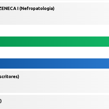
ZENECA I (Nefropatologia)
scritores)
)