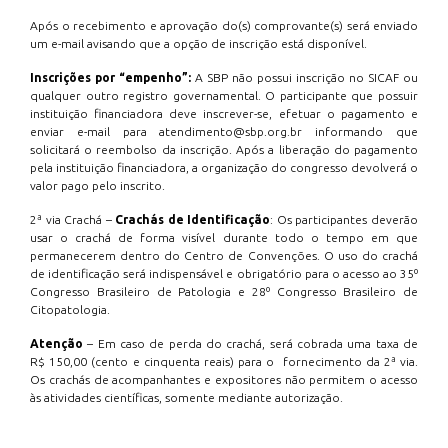
Após o recebimento e aprovação do(s) comprovante(s) será enviado
um e-mail avisando que a opção de inscrição está disponível.
Inscrições por “empenho”:
A SBP não possui inscrição no SICAF ou
qualquer outro registro governamental. O participante que possuir
instituição financiadora deve inscrever-se, efetuar o pagamento e
enviar e-mail para atendimento@sbp.org.br informando que
solicitará o reembolso da inscrição. Após a liberação do pagamento
pela instituição financiadora, a organização do congresso devolverá o
valor pago pelo inscrito.
2ª via Crachá –
Crachás de Identificação
: Os participantes deverão
usar o crachá de forma visível durante todo o tempo em que
permanecerem dentro do Centro de Convenções. O uso do crachá
de identificação será indispensável e obrigatório para o acesso ao 35º
Congresso Brasileiro de Patologia e 28º Congresso Brasileiro de
Citopatologia.
Atenção
– Em caso de perda do crachá, será cobrada uma taxa de
R$ 150,00 (cento e cinquenta reais) para o fornecimento da 2ª via.
Os crachás de acompanhantes e expositores não permitem o acesso
às atividades científicas, somente mediante autorização.