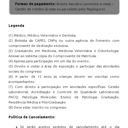
Formas de pagamento:
Boleto bancário (somente à vista) –
Cartão de crédito (à vista ou parcelado pelo PagSeguro).
Legenda
(1) Médico, Médico Veterinário e Dentista;
(2) Bolsista da CAPES, CNPq ou outra agência de fomento com
comprovante de dedicação exclusiva;
(3) Graduando em Medicina, Medicina Veterinária e Odontologia.
Anexar ao sistema cópia do Comprovante de Matrícula.
(4) Apenas para participação em um dia do evento;
(5) Direito a visitar a área de exposição e participar das atividades
sociais do congresso
(6) A partir de 12 anos as crianças devem ser inscritas como
acompanhantes;
(7) Com direito a participação em atividades específicas: Gestão
Laboratorial, Acreditação e Controle de Qualidade Laboratorial;
PACQ; Patologia Molecular; Ensino de Patologia: Graduação,
Residência Médica e Pós-Graduação.
(8) Deve estar inscrito no congresso.
Política de Cancelamento:
Só serão aceitos pedidos de cancelamento até o dia