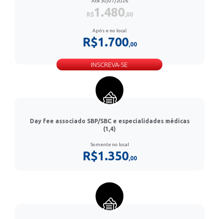
Até 30/07/2026
1.480
R$
,00
Após e no local
R$1.700
,00
INSCREVA-SE
Day fee associado SBP/SBC e especialidades médicas
(1,4)
Somente no local
R$1.350
,00