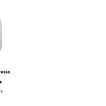
resso
a
ra