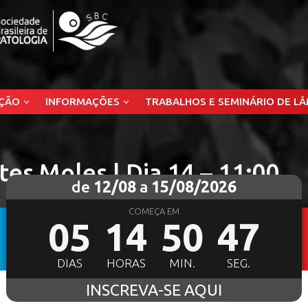
ÇÃO
INFORMAÇÕES
TRABALHOS E SEMINÁRIO DE L
tes Moles | Dia 14 – 11:00
de
12/08
a
15/08/2026
COMEÇA EM
05
14
50
46
DIAS
HORAS
MIN.
SEG.
INSCREVA-SE AQUI