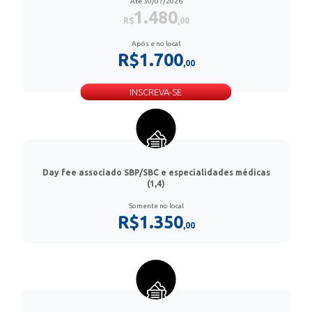
Até 30/07/2026
1.480
R$
,00
Após e no local
R$1.700
,00
INSCREVA-SE
Day fee associado SBP/SBC e especialidades médicas
(1,4)
Somente no local
R$1.350
,00