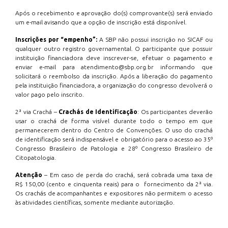
Após o recebimento e aprovação do(s) comprovante(s) será enviado
um e-mail avisando que a opção de inscrição está disponível.
Inscrições por “empenho”:
A SBP não possui inscrição no SICAF ou
qualquer outro registro governamental. O participante que possuir
instituição financiadora deve inscrever-se, efetuar o pagamento e
enviar e-mail para atendimento@sbp.org.br informando que
solicitará o reembolso da inscrição. Após a liberação do pagamento
pela instituição financiadora, a organização do congresso devolverá o
valor pago pelo inscrito.
2ª via Crachá –
Crachás de Identificação
: Os participantes deverão
usar o crachá de forma visível durante todo o tempo em que
permanecerem dentro do Centro de Convenções. O uso do crachá
de identificação será indispensável e obrigatório para o acesso ao 35º
Congresso Brasileiro de Patologia e 28º Congresso Brasileiro de
Citopatologia.
Atenção
– Em caso de perda do crachá, será cobrada uma taxa de
R$ 150,00 (cento e cinquenta reais) para o fornecimento da 2ª via.
Os crachás de acompanhantes e expositores não permitem o acesso
às atividades científicas, somente mediante autorização.