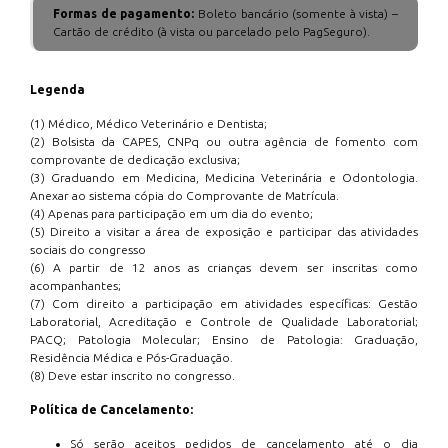
Formas de pagamento:
Boleto bancário (somente à vista) –
Cartão de crédito (à vista ou parcelado pelo PagSeguro).
Legenda
(1) Médico, Médico Veterinário e Dentista;
(2) Bolsista da CAPES, CNPq ou outra agência de fomento com
comprovante de dedicação exclusiva;
(3) Graduando em Medicina, Medicina Veterinária e Odontologia.
Anexar ao sistema cópia do Comprovante de Matrícula.
(4) Apenas para participação em um dia do evento;
(5) Direito a visitar a área de exposição e participar das atividades
sociais do congresso
(6) A partir de 12 anos as crianças devem ser inscritas como
acompanhantes;
(7) Com direito a participação em atividades específicas: Gestão
Laboratorial, Acreditação e Controle de Qualidade Laboratorial;
PACQ; Patologia Molecular; Ensino de Patologia: Graduação,
Residência Médica e Pós-Graduação.
(8) Deve estar inscrito no congresso.
Política de Cancelamento:
Só serão aceitos pedidos de cancelamento até o dia