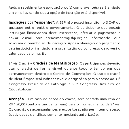
Após o recebimento e aprovação do(s) comprovante(s) será enviado
um e-mail avisando que a opção de inscrição está disponível.
Inscrições por “empenho”:
A SBP não possui inscrição no SICAF ou
qualquer outro registro governamental. O participante que possuir
instituição financiadora deve inscrever-se, efetuar o pagamento e
enviar e-mail para atendimento@sbp.org.br informando que
solicitará o reembolso da inscrição. Após a liberação do pagamento
pela instituição financiadora, a organização do congresso devolverá o
valor pago pelo inscrito.
2ª via Crachá –
Crachás de Identificação
: Os participantes deverão
usar o crachá de forma visível durante todo o tempo em que
permanecerem dentro do Centro de Convenções. O uso do crachá
de identificação será indispensável e obrigatório para o acesso ao 35º
Congresso Brasileiro de Patologia e 28º Congresso Brasileiro de
Citopatologia.
Atenção
– Em caso de perda do crachá, será cobrada uma taxa de
R$ 150,00 (cento e cinquenta reais) para o fornecimento da 2ª via.
Os crachás de acompanhantes e expositores não permitem o acesso
às atividades científicas, somente mediante autorização.