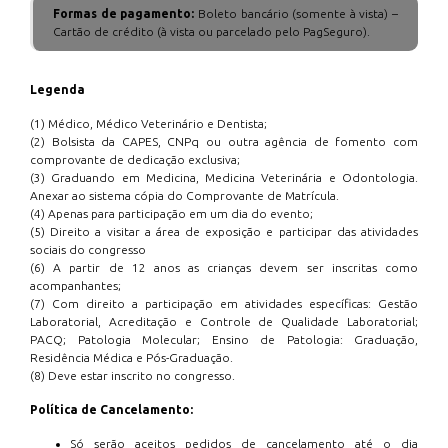
Formas de pagamento:
Boleto bancário (somente à vista) –
Cartão de crédito (à vista ou parcelado pelo PagSeguro).
Legenda
(1) Médico, Médico Veterinário e Dentista;
(2) Bolsista da CAPES, CNPq ou outra agência de fomento com
comprovante de dedicação exclusiva;
(3) Graduando em Medicina, Medicina Veterinária e Odontologia.
Anexar ao sistema cópia do Comprovante de Matrícula.
(4) Apenas para participação em um dia do evento;
(5) Direito a visitar a área de exposição e participar das atividades
sociais do congresso
(6) A partir de 12 anos as crianças devem ser inscritas como
acompanhantes;
(7) Com direito a participação em atividades específicas: Gestão
Laboratorial, Acreditação e Controle de Qualidade Laboratorial;
PACQ; Patologia Molecular; Ensino de Patologia: Graduação,
Residência Médica e Pós-Graduação.
(8) Deve estar inscrito no congresso.
Política de Cancelamento:
Só serão aceitos pedidos de cancelamento até o dia