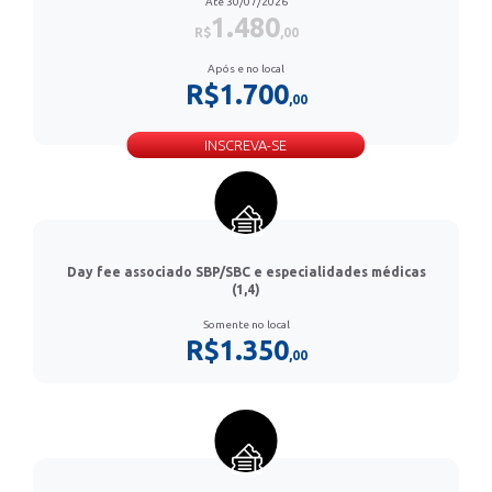
Até 30/07/2026
1.480
R$
,00
Após e no local
R$1.700
,00
INSCREVA-SE
Day fee associado SBP/SBC e especialidades médicas
(1,4)
Somente no local
R$1.350
,00