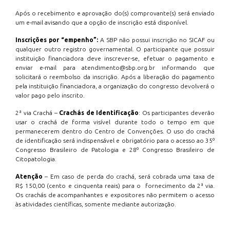
Após o recebimento e aprovação do(s) comprovante(s) será enviado
um e-mail avisando que a opção de inscrição está disponível.
Inscrições por “empenho”:
A SBP não possui inscrição no SICAF ou
qualquer outro registro governamental. O participante que possuir
instituição financiadora deve inscrever-se, efetuar o pagamento e
enviar e-mail para atendimento@sbp.org.br informando que
solicitará o reembolso da inscrição. Após a liberação do pagamento
pela instituição financiadora, a organização do congresso devolverá o
valor pago pelo inscrito.
2ª via Crachá –
Crachás de Identificação
: Os participantes deverão
usar o crachá de forma visível durante todo o tempo em que
permanecerem dentro do Centro de Convenções. O uso do crachá
de identificação será indispensável e obrigatório para o acesso ao 35º
Congresso Brasileiro de Patologia e 28º Congresso Brasileiro de
Citopatologia.
Atenção
– Em caso de perda do crachá, será cobrada uma taxa de
R$ 150,00 (cento e cinquenta reais) para o fornecimento da 2ª via.
Os crachás de acompanhantes e expositores não permitem o acesso
às atividades científicas, somente mediante autorização.