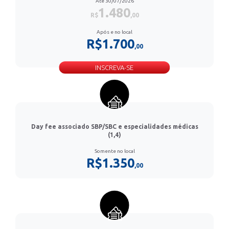
Até 30/07/2026
1.480
R$
,00
Após e no local
R$1.700
,00
INSCREVA-SE
Day fee associado SBP/SBC e especialidades médicas
(1,4)
Somente no local
R$1.350
,00