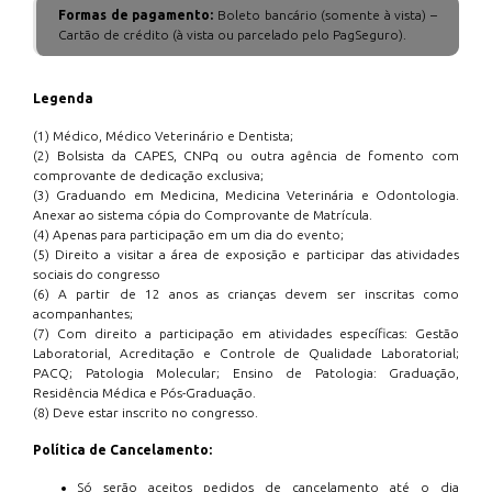
Formas de pagamento:
Boleto bancário (somente à vista) –
Cartão de crédito (à vista ou parcelado pelo PagSeguro).
Legenda
(1) Médico, Médico Veterinário e Dentista;
(2) Bolsista da CAPES, CNPq ou outra agência de fomento com
comprovante de dedicação exclusiva;
(3) Graduando em Medicina, Medicina Veterinária e Odontologia.
Anexar ao sistema cópia do Comprovante de Matrícula.
(4) Apenas para participação em um dia do evento;
(5) Direito a visitar a área de exposição e participar das atividades
sociais do congresso
(6) A partir de 12 anos as crianças devem ser inscritas como
acompanhantes;
(7) Com direito a participação em atividades específicas: Gestão
Laboratorial, Acreditação e Controle de Qualidade Laboratorial;
PACQ; Patologia Molecular; Ensino de Patologia: Graduação,
Residência Médica e Pós-Graduação.
(8) Deve estar inscrito no congresso.
Política de Cancelamento:
Só serão aceitos pedidos de cancelamento até o dia