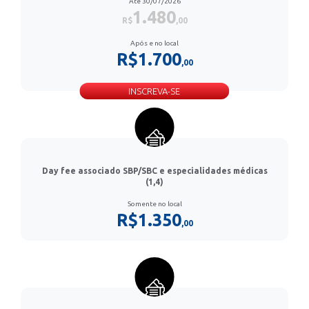
Até 30/07/2026
1.480
R$
,00
Após e no local
R$1.700
,00
INSCREVA-SE
Day fee associado SBP/SBC e especialidades médicas
(1,4)
Somente no local
R$1.350
,00