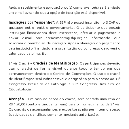
Após o recebimento e aprovação do(s) comprovante(s) será enviado
um e-mail avisando que a opção de inscrição está disponível.
Inscrições por “empenho”:
A SBP não possui inscrição no SICAF ou
qualquer outro registro governamental. O participante que possuir
instituição financiadora deve inscrever-se, efetuar o pagamento e
enviar e-mail para atendimento@sbp.org.br informando que
solicitará o reembolso da inscrição. Após a liberação do pagamento
pela instituição financiadora, a organização do congresso devolverá o
valor pago pelo inscrito.
2ª via Crachá –
Crachás de Identificação
: Os participantes deverão
usar o crachá de forma visível durante todo o tempo em que
permanecerem dentro do Centro de Convenções. O uso do crachá
de identificação será indispensável e obrigatório para o acesso ao 35º
Congresso Brasileiro de Patologia e 28º Congresso Brasileiro de
Citopatologia.
Atenção
– Em caso de perda do crachá, será cobrada uma taxa de
R$ 150,00 (cento e cinquenta reais) para o fornecimento da 2ª via.
Os crachás de acompanhantes e expositores não permitem o acesso
às atividades científicas, somente mediante autorização.