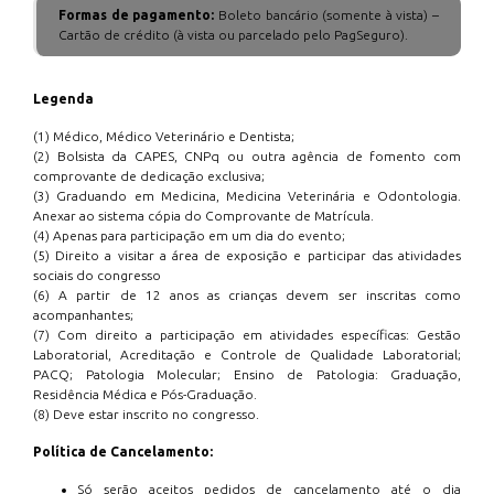
Formas de pagamento:
Boleto bancário (somente à vista) –
Cartão de crédito (à vista ou parcelado pelo PagSeguro).
Legenda
(1) Médico, Médico Veterinário e Dentista;
(2) Bolsista da CAPES, CNPq ou outra agência de fomento com
comprovante de dedicação exclusiva;
(3) Graduando em Medicina, Medicina Veterinária e Odontologia.
Anexar ao sistema cópia do Comprovante de Matrícula.
(4) Apenas para participação em um dia do evento;
(5) Direito a visitar a área de exposição e participar das atividades
sociais do congresso
(6) A partir de 12 anos as crianças devem ser inscritas como
acompanhantes;
(7) Com direito a participação em atividades específicas: Gestão
Laboratorial, Acreditação e Controle de Qualidade Laboratorial;
PACQ; Patologia Molecular; Ensino de Patologia: Graduação,
Residência Médica e Pós-Graduação.
(8) Deve estar inscrito no congresso.
Política de Cancelamento:
Só serão aceitos pedidos de cancelamento até o dia