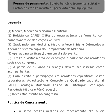
Formas de pagamento:
Boleto bancário (somente à vista) –
Cartão de crédito (à vista ou parcelado pelo PagSeguro).
Legenda
(1) Médico, Médico Veterinário e Dentista;
(2) Bolsista da CAPES, CNPq ou outra agência de fomento com
comprovante de dedicação exclusiva;
(3) Graduando em Medicina, Medicina Veterinária e Odontologia.
Anexar ao sistema cópia do Comprovante de Matrícula.
(4) Apenas para participação em um dia do evento;
(5) Direito a visitar a área de exposição e participar das atividades
sociais do congresso
(6) A partir de 12 anos as crianças devem ser inscritas como
acompanhantes;
(7) Com direito a participação em atividades específicas: Gestão
Laboratorial, Acreditação e Controle de Qualidade Laboratorial;
PACQ; Patologia Molecular; Ensino de Patologia: Graduação,
Residência Médica e Pós-Graduação.
(8) Deve estar inscrito no congresso.
Política de Cancelamento:
Só serão aceitos pedidos de cancelamento até o dia