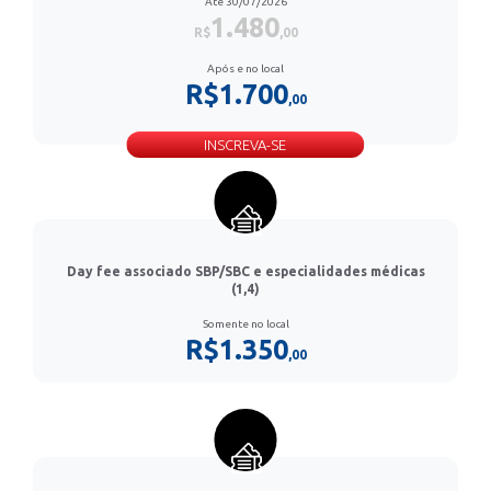
Até 30/07/2026
1.480
R$
,00
Após e no local
R$1.700
,00
INSCREVA-SE
Day fee associado SBP/SBC e especialidades médicas
(1,4)
Somente no local
R$1.350
,00