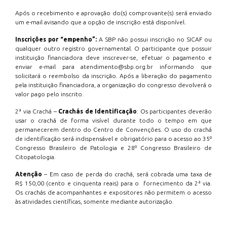
Após o recebimento e aprovação do(s) comprovante(s) será enviado
um e-mail avisando que a opção de inscrição está disponível.
Inscrições por “empenho”:
A SBP não possui inscrição no SICAF ou
qualquer outro registro governamental. O participante que possuir
instituição financiadora deve inscrever-se, efetuar o pagamento e
enviar e-mail para atendimento@sbp.org.br informando que
solicitará o reembolso da inscrição. Após a liberação do pagamento
pela instituição financiadora, a organização do congresso devolverá o
valor pago pelo inscrito.
2ª via Crachá –
Crachás de Identificação
: Os participantes deverão
usar o crachá de forma visível durante todo o tempo em que
permanecerem dentro do Centro de Convenções. O uso do crachá
de identificação será indispensável e obrigatório para o acesso ao 35º
Congresso Brasileiro de Patologia e 28º Congresso Brasileiro de
Citopatologia.
Atenção
– Em caso de perda do crachá, será cobrada uma taxa de
R$ 150,00 (cento e cinquenta reais) para o fornecimento da 2ª via.
Os crachás de acompanhantes e expositores não permitem o acesso
às atividades científicas, somente mediante autorização.