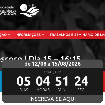
ÇÃO
INFORMAÇÕES
TRABALHOS E SEMINÁRIO DE L
scoço | Dia 15 – 16:15
de
12/08
a
15/08/2026
COMEÇA EM
05
04
51
22
DIAS
HORAS
MIN.
SEG.
INSCREVA-SE AQUI