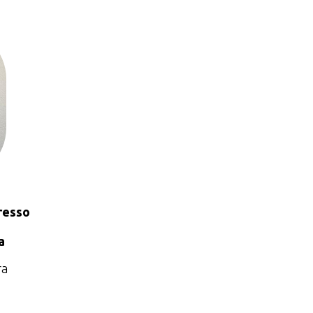
resso
a
ra