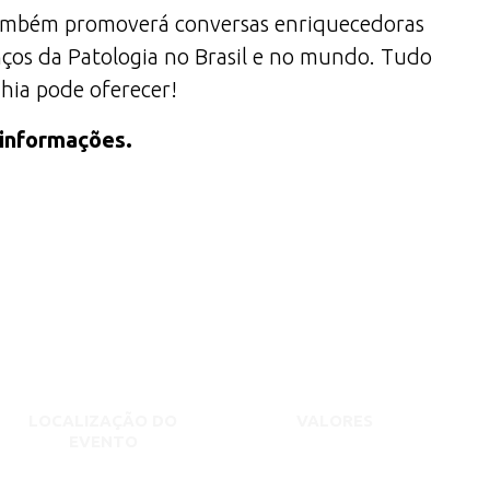
 também promoverá conversas enriquecedoras
anços da Patologia no Brasil e no mundo. Tudo
ahia pode oferecer!
 informações.
LOCALIZAÇÃO DO
VALORES
EVENTO