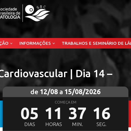
ÇÃO
INFORMAÇÕES
TRABALHOS E SEMINÁRIO DE L
Cardiovascular | Dia 14 –
de
12/08
a
15/08/2026
COMEÇA EM
05
11
37
15
DIAS
HORAS
MIN.
SEG.