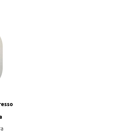
resso
a
ra