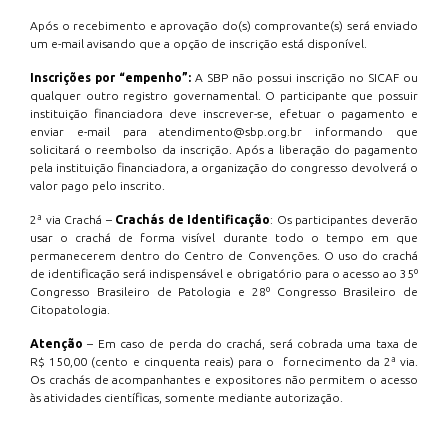
Após o recebimento e aprovação do(s) comprovante(s) será enviado
um e-mail avisando que a opção de inscrição está disponível.
Inscrições por “empenho”:
A SBP não possui inscrição no SICAF ou
qualquer outro registro governamental. O participante que possuir
instituição financiadora deve inscrever-se, efetuar o pagamento e
enviar e-mail para atendimento@sbp.org.br informando que
solicitará o reembolso da inscrição. Após a liberação do pagamento
pela instituição financiadora, a organização do congresso devolverá o
valor pago pelo inscrito.
2ª via Crachá –
Crachás de Identificação
: Os participantes deverão
usar o crachá de forma visível durante todo o tempo em que
permanecerem dentro do Centro de Convenções. O uso do crachá
de identificação será indispensável e obrigatório para o acesso ao 35º
Congresso Brasileiro de Patologia e 28º Congresso Brasileiro de
Citopatologia.
Atenção
– Em caso de perda do crachá, será cobrada uma taxa de
R$ 150,00 (cento e cinquenta reais) para o fornecimento da 2ª via.
Os crachás de acompanhantes e expositores não permitem o acesso
às atividades científicas, somente mediante autorização.