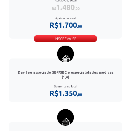
Até 30/07/2026
1.480
R$
,00
Após e no local
R$1.700
,00
INSCREVA-SE
Day fee associado SBP/SBC e especialidades médicas
(1,4)
Somente no local
R$1.350
,00