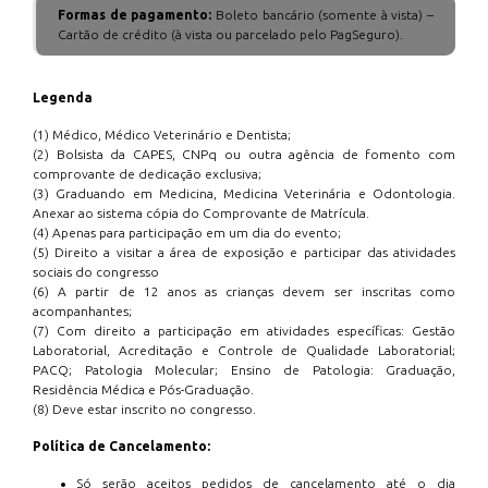
Formas de pagamento:
Boleto bancário (somente à vista) –
Cartão de crédito (à vista ou parcelado pelo PagSeguro).
Legenda
(1) Médico, Médico Veterinário e Dentista;
(2) Bolsista da CAPES, CNPq ou outra agência de fomento com
comprovante de dedicação exclusiva;
(3) Graduando em Medicina, Medicina Veterinária e Odontologia.
Anexar ao sistema cópia do Comprovante de Matrícula.
(4) Apenas para participação em um dia do evento;
(5) Direito a visitar a área de exposição e participar das atividades
sociais do congresso
(6) A partir de 12 anos as crianças devem ser inscritas como
acompanhantes;
(7) Com direito a participação em atividades específicas: Gestão
Laboratorial, Acreditação e Controle de Qualidade Laboratorial;
PACQ; Patologia Molecular; Ensino de Patologia: Graduação,
Residência Médica e Pós-Graduação.
(8) Deve estar inscrito no congresso.
Política de Cancelamento:
Só serão aceitos pedidos de cancelamento até o dia