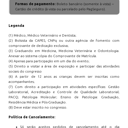
Formas de pagamento:
Boleto bancário (somente à vista) –
Cartão de crédito (à vista ou parcelado pelo PagSeguro).
Legenda
(1) Médico, Médico Veterinário e Dentista;
(2) Bolsista da CAPES, CNPq ou outra agência de fomento com
comprovante de dedicação exclusiva;
(3) Graduando em Medicina, Medicina Veterinária e Odontologia.
Anexar ao sistema cópia do Comprovante de Matrícula.
(4) Apenas para participação em um dia do evento;
(5) Direito a visitar a área de exposição e participar das atividades
sociais do congresso
(6) A partir de 12 anos as crianças devem ser inscritas como
acompanhantes;
(7) Com direito a participação em atividades específicas: Gestão
Laboratorial, Acreditação e Controle de Qualidade Laboratorial;
PACQ; Patologia Molecular; Ensino de Patologia: Graduação,
Residência Médica e Pós-Graduação.
(8) Deve estar inscrito no congresso.
Política de Cancelamento:
Só serão aceitos pedidos de cancelamento até o dia