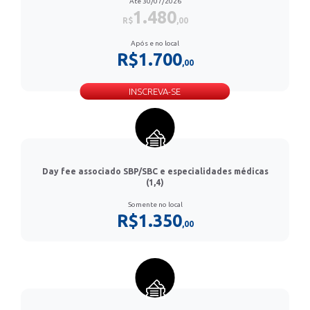
Até 30/07/2026
1.480
R$
,00
Após e no local
R$1.700
,00
INSCREVA-SE
Day fee associado SBP/SBC e especialidades médicas
(1,4)
Somente no local
R$1.350
,00