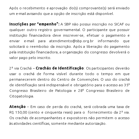
Após o recebimento e aprovação do(s) comprovante(s) será enviado
um e-mail avisando que a opção de inscrição está disponível.
Inscrições por “empenho”:
A SBP não possui inscrição no SICAF ou
qualquer outro registro governamental. O participante que possuir
instituição financiadora deve inscrever-se, efetuar o pagamento e
enviar e-mail para atendimento@sbp.org.br informando que
solicitará o reembolso da inscrição. Após a liberação do pagamento
pela instituição financiadora, a organização do congresso devolverá o
valor pago pelo inscrito.
2ª via Crachá –
Crachás de Identificação
: Os participantes deverão
usar o crachá de forma visível durante todo o tempo em que
permanecerem dentro do Centro de Convenções. O uso do crachá
de identificação será indispensável e obrigatório para o acesso ao 35º
Congresso Brasileiro de Patologia e 28º Congresso Brasileiro de
Citopatologia.
Atenção
– Em caso de perda do crachá, será cobrada uma taxa de
R$ 150,00 (cento e cinquenta reais) para o fornecimento da 2ª via.
Os crachás de acompanhantes e expositores não permitem o acesso
às atividades científicas, somente mediante autorização.