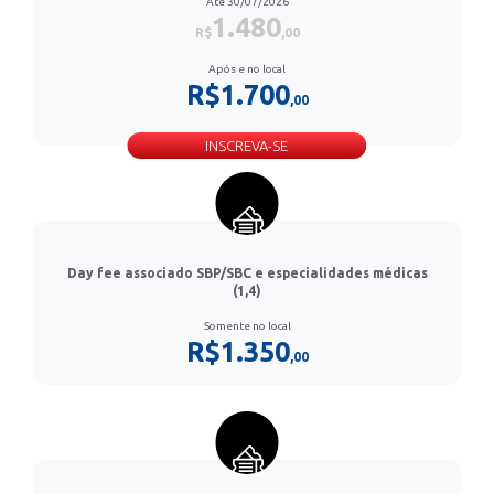
Até 30/07/2026
1.480
R$
,00
Após e no local
R$1.700
,00
INSCREVA-SE
Day fee associado SBP/SBC e especialidades médicas
(1,4)
Somente no local
R$1.350
,00