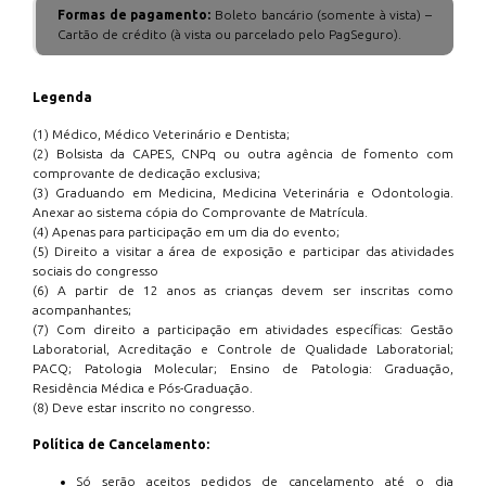
Formas de pagamento:
Boleto bancário (somente à vista) –
Cartão de crédito (à vista ou parcelado pelo PagSeguro).
Legenda
(1) Médico, Médico Veterinário e Dentista;
(2) Bolsista da CAPES, CNPq ou outra agência de fomento com
comprovante de dedicação exclusiva;
(3) Graduando em Medicina, Medicina Veterinária e Odontologia.
Anexar ao sistema cópia do Comprovante de Matrícula.
(4) Apenas para participação em um dia do evento;
(5) Direito a visitar a área de exposição e participar das atividades
sociais do congresso
(6) A partir de 12 anos as crianças devem ser inscritas como
acompanhantes;
(7) Com direito a participação em atividades específicas: Gestão
Laboratorial, Acreditação e Controle de Qualidade Laboratorial;
PACQ; Patologia Molecular; Ensino de Patologia: Graduação,
Residência Médica e Pós-Graduação.
(8) Deve estar inscrito no congresso.
Política de Cancelamento:
Só serão aceitos pedidos de cancelamento até o dia