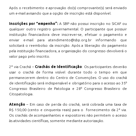
Após o recebimento e aprovação do(s) comprovante(s) será enviado
um e-mail avisando que a opção de inscrição está disponível.
Inscrições por “empenho”:
A SBP não possui inscrição no SICAF ou
qualquer outro registro governamental. O participante que possuir
instituição financiadora deve inscrever-se, efetuar o pagamento e
enviar e-mail para atendimento@sbp.org.br informando que
solicitará o reembolso da inscrição. Após a liberação do pagamento
pela instituição financiadora, a organização do congresso devolverá o
valor pago pelo inscrito.
2ª via Crachá –
Crachás de Identificação
: Os participantes deverão
usar o crachá de forma visível durante todo o tempo em que
permanecerem dentro do Centro de Convenções. O uso do crachá
de identificação será indispensável e obrigatório para o acesso ao 35º
Congresso Brasileiro de Patologia e 28º Congresso Brasileiro de
Citopatologia.
Atenção
– Em caso de perda do crachá, será cobrada uma taxa de
R$ 150,00 (cento e cinquenta reais) para o fornecimento da 2ª via.
Os crachás de acompanhantes e expositores não permitem o acesso
às atividades científicas, somente mediante autorização.