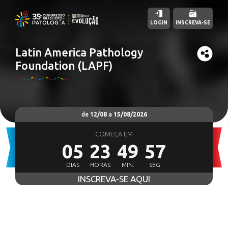
LOGIN
INSCREVA-SE
Latin America Pathology
Foundation (LAPF)
de
12/08
a
15/08/2026
COMEÇA EM
05
23
49
55
DIAS
HORAS
MIN.
SEG.
INSCREVA-SE AQUI