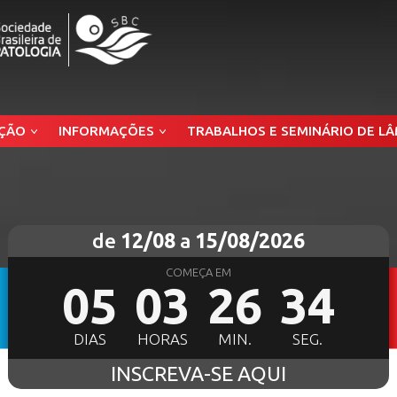
ÇÃO
INFORMAÇÕES
TRABALHOS E SEMINÁRIO DE L
de
12/08
a
15/08/2026
COMEÇA EM
05
03
26
32
DIAS
HORAS
MIN.
SEG.
INSCREVA-SE AQUI