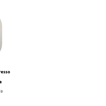
resso
a
ra