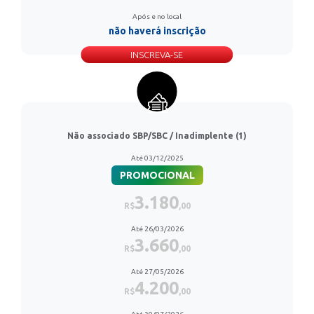
Após e no local
não haverá inscrição
INSCREVA-SE
Não associado SBP/SBC / Inadimplente (1)
Até 03/12/2025
PROMOCIONAL
3.180
R$
,00
Até 26/03/2026
3.660
R$
,00
Até 27/05/2026
4.200
R$
,00