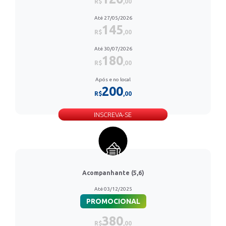
R$
,00
Até 27/05/2026
145
R$
,00
Até 30/07/2026
180
R$
,00
Após e no local
200
R$
,00
INSCREVA-SE
Acompanhante (5,6)
Até 03/12/2025
PROMOCIONAL
380
R$
,00