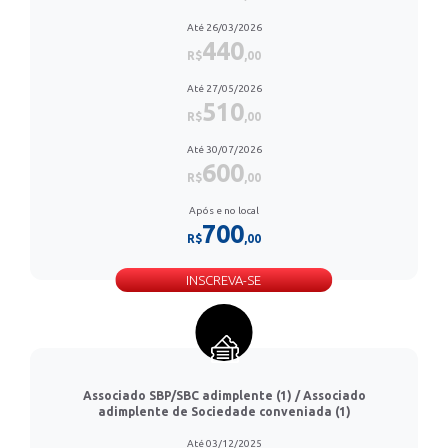
Até 26/03/2026
440
R$
,00
Até 27/05/2026
510
R$
,00
Até 30/07/2026
600
R$
,00
Após e no local
700
R$
,00
INSCREVA-SE
Associado SBP/SBC adimplente (1) / Associado
adimplente de Sociedade conveniada (1)
Até 03/12/2025