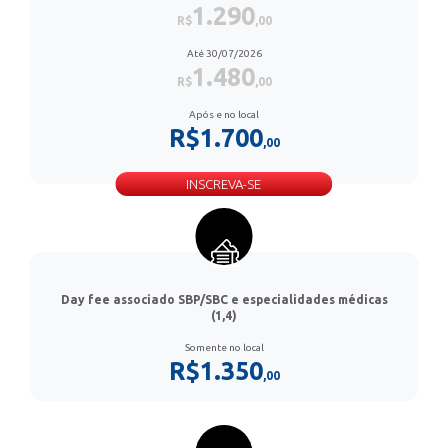
1.290
R$
,00
Até 30/07/2026
1.480
R$
,00
Após e no local
R$1.700
,00
INSCREVA-SE
Day fee associado SBP/SBC e especialidades médicas
(1,4)
Somente no local
R$1.350
,00