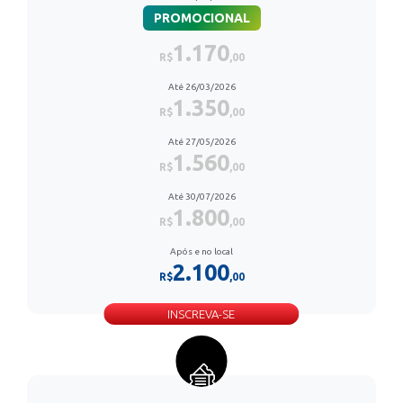
PROMOCIONAL
1.170
R$
,00
Até 26/03/2026
1.350
R$
,00
Até 27/05/2026
1.560
R$
,00
Até 30/07/2026
1.800
R$
,00
Após e no local
2.100
R$
,00
INSCREVA-SE