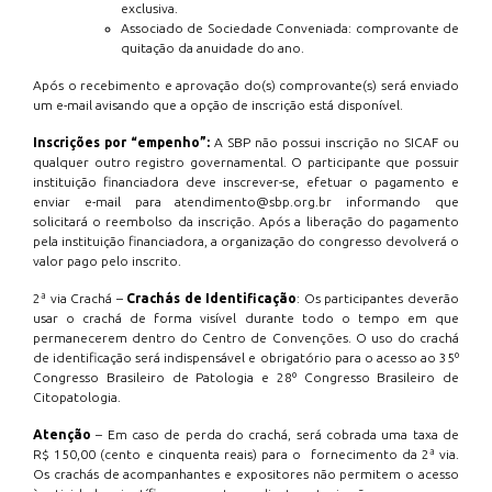
exclusiva.
Associado de Sociedade Conveniada: comprovante de
quitação da anuidade do ano.
Após o recebimento e aprovação do(s) comprovante(s) será enviado
um e-mail avisando que a opção de inscrição está disponível.
Inscrições por “empenho”:
A SBP não possui inscrição no SICAF ou
qualquer outro registro governamental. O participante que possuir
instituição financiadora deve inscrever-se, efetuar o pagamento e
enviar e-mail para atendimento@sbp.org.br informando que
solicitará o reembolso da inscrição. Após a liberação do pagamento
pela instituição financiadora, a organização do congresso devolverá o
valor pago pelo inscrito.
2ª via Crachá –
Crachás de Identificação
: Os participantes deverão
usar o crachá de forma visível durante todo o tempo em que
permanecerem dentro do Centro de Convenções. O uso do crachá
de identificação será indispensável e obrigatório para o acesso ao 35º
Congresso Brasileiro de Patologia e 28º Congresso Brasileiro de
Citopatologia.
Atenção
– Em caso de perda do crachá, será cobrada uma taxa de
R$ 150,00 (cento e cinquenta reais) para o fornecimento da 2ª via.
Os crachás de acompanhantes e expositores não permitem o acesso