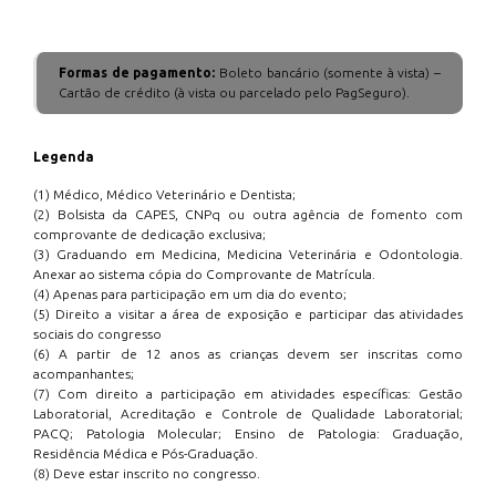
Formas de pagamento:
Boleto bancário (somente à vista) –
Cartão de crédito (à vista ou parcelado pelo PagSeguro).
Legenda
(1) Médico, Médico Veterinário e Dentista;
(2) Bolsista da CAPES, CNPq ou outra agência de fomento com
comprovante de dedicação exclusiva;
(3) Graduando em Medicina, Medicina Veterinária e Odontologia.
Anexar ao sistema cópia do Comprovante de Matrícula.
(4) Apenas para participação em um dia do evento;
(5) Direito a visitar a área de exposição e participar das atividades
sociais do congresso
(6) A partir de 12 anos as crianças devem ser inscritas como
acompanhantes;
(7) Com direito a participação em atividades específicas: Gestão
Laboratorial, Acreditação e Controle de Qualidade Laboratorial;
PACQ; Patologia Molecular; Ensino de Patologia: Graduação,
Residência Médica e Pós-Graduação.
(8) Deve estar inscrito no congresso.