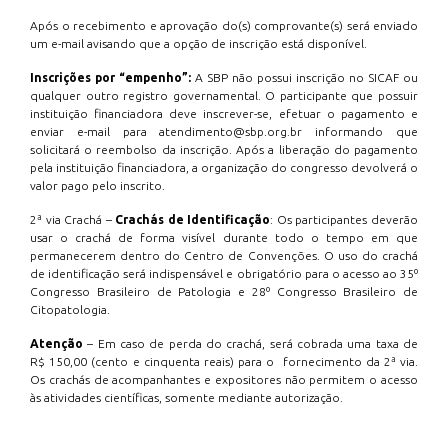
Após o recebimento e aprovação do(s) comprovante(s) será enviado
um e-mail avisando que a opção de inscrição está disponível.
Inscrições por “empenho”:
A SBP não possui inscrição no SICAF ou
qualquer outro registro governamental. O participante que possuir
instituição financiadora deve inscrever-se, efetuar o pagamento e
enviar e-mail para atendimento@sbp.org.br informando que
solicitará o reembolso da inscrição. Após a liberação do pagamento
pela instituição financiadora, a organização do congresso devolverá o
valor pago pelo inscrito.
2ª via Crachá –
Crachás de Identificação
: Os participantes deverão
usar o crachá de forma visível durante todo o tempo em que
permanecerem dentro do Centro de Convenções. O uso do crachá
de identificação será indispensável e obrigatório para o acesso ao 35º
Congresso Brasileiro de Patologia e 28º Congresso Brasileiro de
Citopatologia.
Atenção
– Em caso de perda do crachá, será cobrada uma taxa de
R$ 150,00 (cento e cinquenta reais) para o fornecimento da 2ª via.
Os crachás de acompanhantes e expositores não permitem o acesso
às atividades científicas, somente mediante autorização.