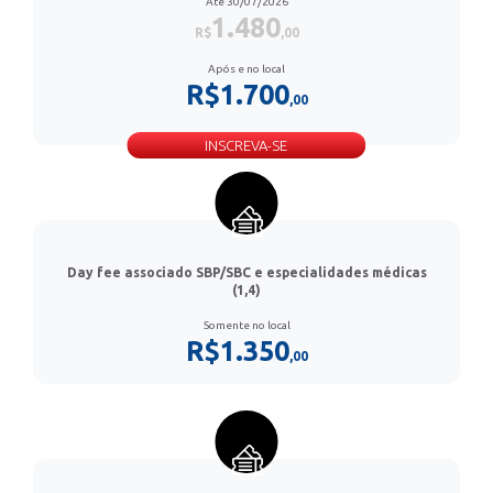
Até 30/07/2026
1.480
R$
,00
Após e no local
R$1.700
,00
INSCREVA-SE
Day fee associado SBP/SBC e especialidades médicas
(1,4)
Somente no local
R$1.350
,00