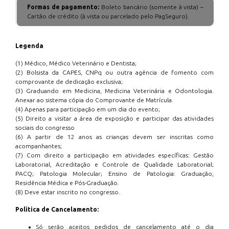
Formas de pagamento:
Boleto bancário (somente à vista) –
Cartão de crédito (à vista ou parcelado pelo PagSeguro).
Legenda
(1) Médico, Médico Veterinário e Dentista;
(2) Bolsista da CAPES, CNPq ou outra agência de fomento com
comprovante de dedicação exclusiva;
(3) Graduando em Medicina, Medicina Veterinária e Odontologia.
Anexar ao sistema cópia do Comprovante de Matrícula.
(4) Apenas para participação em um dia do evento;
(5) Direito a visitar a área de exposição e participar das atividades
sociais do congresso
(6) A partir de 12 anos as crianças devem ser inscritas como
acompanhantes;
(7) Com direito a participação em atividades específicas: Gestão
Laboratorial, Acreditação e Controle de Qualidade Laboratorial;
PACQ; Patologia Molecular; Ensino de Patologia: Graduação,
Residência Médica e Pós-Graduação.
(8) Deve estar inscrito no congresso.
Política de Cancelamento:
Só serão aceitos pedidos de cancelamento até o dia