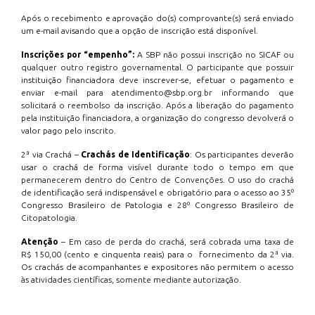
Após o recebimento e aprovação do(s) comprovante(s) será enviado
um e-mail avisando que a opção de inscrição está disponível.
Inscrições por “empenho”:
A SBP não possui inscrição no SICAF ou
qualquer outro registro governamental. O participante que possuir
instituição financiadora deve inscrever-se, efetuar o pagamento e
enviar e-mail para atendimento@sbp.org.br informando que
solicitará o reembolso da inscrição. Após a liberação do pagamento
pela instituição financiadora, a organização do congresso devolverá o
valor pago pelo inscrito.
2ª via Crachá –
Crachás de Identificação
: Os participantes deverão
usar o crachá de forma visível durante todo o tempo em que
permanecerem dentro do Centro de Convenções. O uso do crachá
de identificação será indispensável e obrigatório para o acesso ao 35º
Congresso Brasileiro de Patologia e 28º Congresso Brasileiro de
Citopatologia.
Atenção
– Em caso de perda do crachá, será cobrada uma taxa de
R$ 150,00 (cento e cinquenta reais) para o fornecimento da 2ª via.
Os crachás de acompanhantes e expositores não permitem o acesso
às atividades científicas, somente mediante autorização.