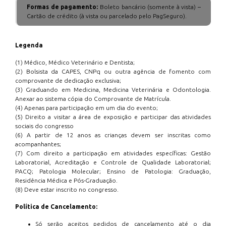
Formas de pagamento:
Boleto bancário (somente à vista) –
Cartão de crédito (à vista ou parcelado pelo PagSeguro).
Legenda
(1) Médico, Médico Veterinário e Dentista;
(2) Bolsista da CAPES, CNPq ou outra agência de fomento com
comprovante de dedicação exclusiva;
(3) Graduando em Medicina, Medicina Veterinária e Odontologia.
Anexar ao sistema cópia do Comprovante de Matrícula.
(4) Apenas para participação em um dia do evento;
(5) Direito a visitar a área de exposição e participar das atividades
sociais do congresso
(6) A partir de 12 anos as crianças devem ser inscritas como
acompanhantes;
(7) Com direito a participação em atividades específicas: Gestão
Laboratorial, Acreditação e Controle de Qualidade Laboratorial;
PACQ; Patologia Molecular; Ensino de Patologia: Graduação,
Residência Médica e Pós-Graduação.
(8) Deve estar inscrito no congresso.
Política de Cancelamento:
Só serão aceitos pedidos de cancelamento até o dia