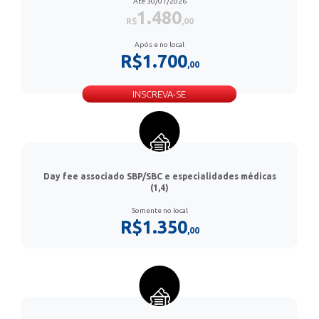
Até 30/07/2026
1.480
R$
,00
Após e no local
R$1.700
,00
INSCREVA-SE
Day fee associado SBP/SBC e especialidades médicas
(1,4)
Somente no local
R$1.350
,00