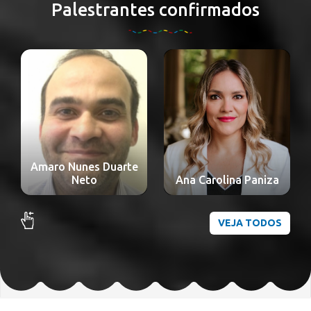
Palestrantes confirmados
Ana Cláudia
Imbassahy de Sá
Bittencour Câmara e
Ana Carolina Paniza
Silva
VEJA TODOS