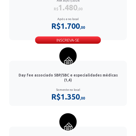
Até 30/07/2026
1.480
R$
,00
Após e no local
R$1.700
,00
INSCREVA-SE
Day fee associado SBP/SBC e especialidades médicas
(1,4)
Somente no local
R$1.350
,00