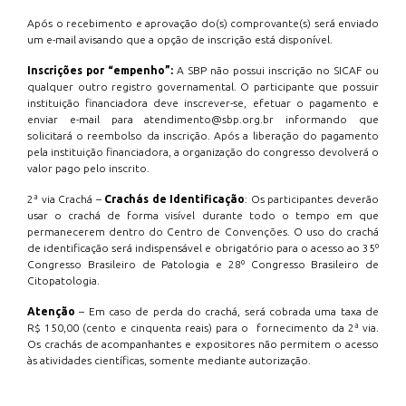
Após o recebimento e aprovação do(s) comprovante(s) será enviado
um e-mail avisando que a opção de inscrição está disponível.
Inscrições por “empenho”:
A SBP não possui inscrição no SICAF ou
qualquer outro registro governamental. O participante que possuir
instituição financiadora deve inscrever-se, efetuar o pagamento e
enviar e-mail para atendimento@sbp.org.br informando que
solicitará o reembolso da inscrição. Após a liberação do pagamento
pela instituição financiadora, a organização do congresso devolverá o
valor pago pelo inscrito.
2ª via Crachá –
Crachás de Identificação
: Os participantes deverão
usar o crachá de forma visível durante todo o tempo em que
permanecerem dentro do Centro de Convenções. O uso do crachá
de identificação será indispensável e obrigatório para o acesso ao 35º
Congresso Brasileiro de Patologia e 28º Congresso Brasileiro de
Citopatologia.
Atenção
– Em caso de perda do crachá, será cobrada uma taxa de
R$ 150,00 (cento e cinquenta reais) para o fornecimento da 2ª via.
Os crachás de acompanhantes e expositores não permitem o acesso
às atividades científicas, somente mediante autorização.