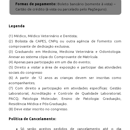
Formas de pagamento:
Boleto bancário (somente à vista) –
Cartão de crédito (à vista ou parcelado pelo PagSeguro).
Legenda
(1) Médico, Médico Veterinário e Dentista;
(2) Bolsista da CAPES, CNPq ou outra agência de fomento com
comprovante de dedicação exclusiva;
(3) Graduando em Medicina, Medicina Veterinária e Odontologia.
Anexar ao sistema cópia do Comprovante de Matrícula.
(4) Apenas para participação em um dia do evento;
(5) Direito a visitar a área de exposição e participar das atividades
sociais do congresso
(6) A partir de 12 anos as crianças devem ser inscritas como
acompanhantes;
(7) Com direito a participação em atividades específicas: Gestão
Laboratorial, Acreditação e Controle de Qualidade Laboratorial;
PACQ; Patologia Molecular; Ensino de Patologia: Graduação,
Residência Médica e Pós-Graduação.
(8) Deve estar inscrito no congresso.
Política de Cancelamento:
Só serão aceitos pedidos de cancelamento até o dia