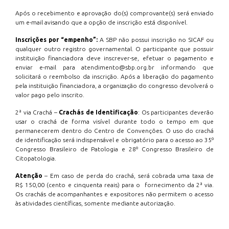
Após o recebimento e aprovação do(s) comprovante(s) será enviado
um e-mail avisando que a opção de inscrição está disponível.
Inscrições por “empenho”:
A SBP não possui inscrição no SICAF ou
qualquer outro registro governamental. O participante que possuir
instituição financiadora deve inscrever-se, efetuar o pagamento e
enviar e-mail para atendimento@sbp.org.br informando que
solicitará o reembolso da inscrição. Após a liberação do pagamento
pela instituição financiadora, a organização do congresso devolverá o
valor pago pelo inscrito.
2ª via Crachá –
Crachás de Identificação
: Os participantes deverão
usar o crachá de forma visível durante todo o tempo em que
permanecerem dentro do Centro de Convenções. O uso do crachá
de identificação será indispensável e obrigatório para o acesso ao 35º
Congresso Brasileiro de Patologia e 28º Congresso Brasileiro de
Citopatologia.
Atenção
– Em caso de perda do crachá, será cobrada uma taxa de
R$ 150,00 (cento e cinquenta reais) para o fornecimento da 2ª via.
Os crachás de acompanhantes e expositores não permitem o acesso
às atividades científicas, somente mediante autorização.