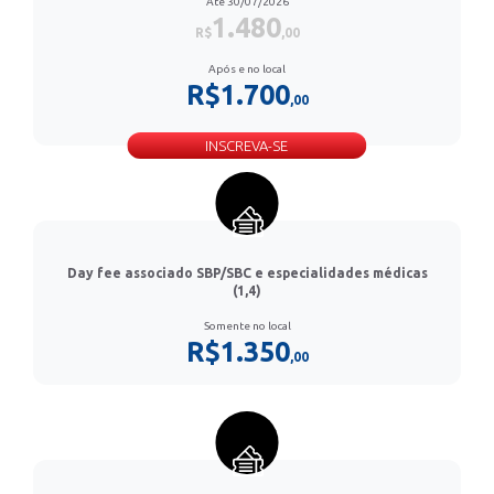
Até 30/07/2026
1.480
R$
,00
Após e no local
R$1.700
,00
INSCREVA-SE
Day fee associado SBP/SBC e especialidades médicas
(1,4)
Somente no local
R$1.350
,00