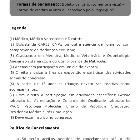
Formas de pagamento:
Boleto bancário (somente à vista) –
Cartão de crédito (à vista ou parcelado pelo PagSeguro).
Legenda
(1) Médico, Médico Veterinário e Dentista;
(2) Bolsista da CAPES, CNPq ou outra agência de fomento com
comprovante de dedicação exclusiva;
(3) Graduando em Medicina, Medicina Veterinária e Odontologia.
Anexar ao sistema cópia do Comprovante de Matrícula.
(4) Apenas para participação em um dia do evento;
(5) Direito a visitar a área de exposição e participar das atividades
sociais do congresso
(6) A partir de 12 anos as crianças devem ser inscritas como
acompanhantes;
(7) Com direito a participação em atividades específicas: Gestão
Laboratorial, Acreditação e Controle de Qualidade Laboratorial;
PACQ; Patologia Molecular; Ensino de Patologia: Graduação,
Residência Médica e Pós-Graduação.
(8) Deve estar inscrito no congresso.
Política de Cancelamento:
Só serão aceitos pedidos de cancelamento até o dia