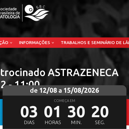
ÇÃO
INFORMAÇÕES
TRABALHOS E SEMINÁRIO DE L
Patrocinado ASTRAZENECA
12 - 11:00
de
12/08
a
15/08/2026
COMEÇA EM
03
01
30
18
DIAS
HORAS
MIN.
SEG.