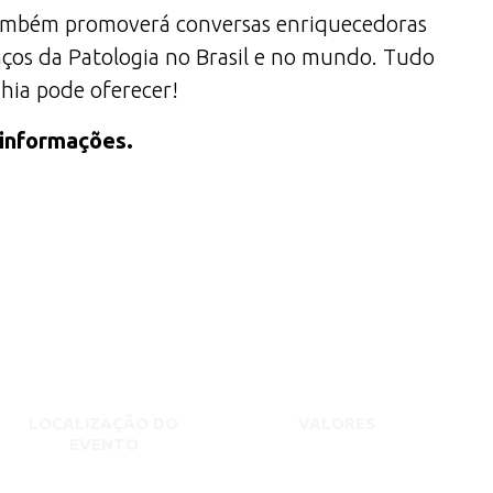
 também promoverá conversas enriquecedoras
anços da Patologia no Brasil e no mundo. Tudo
ahia pode oferecer!
 informações.
LOCALIZAÇÃO DO
VALORES
EVENTO