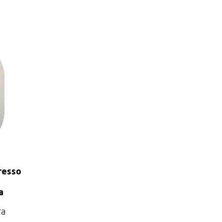
resso
a
ra