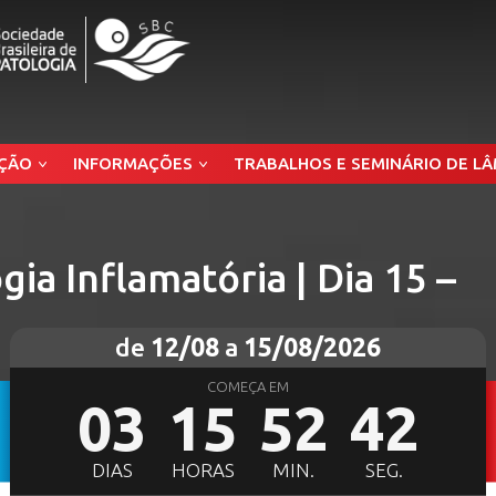
ÇÃO
INFORMAÇÕES
TRABALHOS E SEMINÁRIO DE L
a Inflamatória | Dia 15 –
de
12/08
a
15/08/2026
COMEÇA EM
03
15
52
41
DIAS
HORAS
MIN.
SEG.