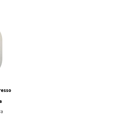
resso
a
ra