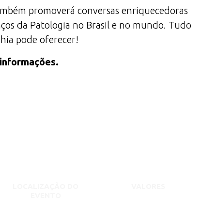
 também promoverá conversas enriquecedoras
anços da Patologia no Brasil e no mundo. Tudo
ahia pode oferecer!
 informações.
LOCALIZAÇÃO DO
VALORES
EVENTO