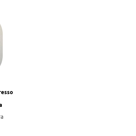
resso
a
ra