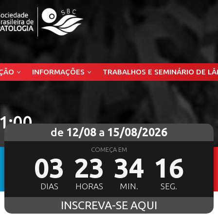
ÇÃO
INFORMAÇÕES
TRABALHOS E SEMINÁRIO DE L
11:00
de
12/08
a
15/08/2026
COMEÇA EM
03
23
34
15
DIAS
HORAS
MIN.
SEG.
INSCREVA-SE AQUI