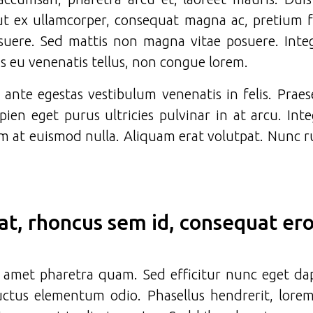
t ex ullamcorper, consequat magna ac, pretium fe
osuere. Sed mattis non magna vitae posuere. Inte
s eu venenatis tellus, non congue lorem.
t ante egestas vestibulum venenatis in felis. Prae
pien eget purus ultricies pulvinar in at arcu. In
m at euismod nulla. Aliquam erat volutpat. Nunc ru
iat, rhoncus sem id, consequat er
 amet pharetra quam. Sed efficitur nunc eget dap
 luctus elementum odio. Phasellus hendrerit, lo