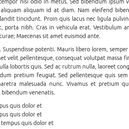
tempor nisi odio in metus. Sed bibendum ipsum vel 
o aliquam aliquam id at diam. Nam eleifend bibe
andit tincidunt. Proin quis lacus nec ligula pulvi
, porta nibh. Cras in vehicula erat. Vestibulum an
a curae; Maecenas sit amet euismod ante.
. Suspendisse potenti. Mauris libero lorem, semper
met velit pellentesque, consequat volutpat massa fi
nulla lobortis quis. Sed ac rutrum nulla, laoreet co
endum pretium feugiat. Sed pellentesque quis sem 
haretra malesuada nunc. Vivamus et pretium qu
e bibendum venenatis.
pus quis dolor et
pus quis dolor et
, tempus quis dolor et