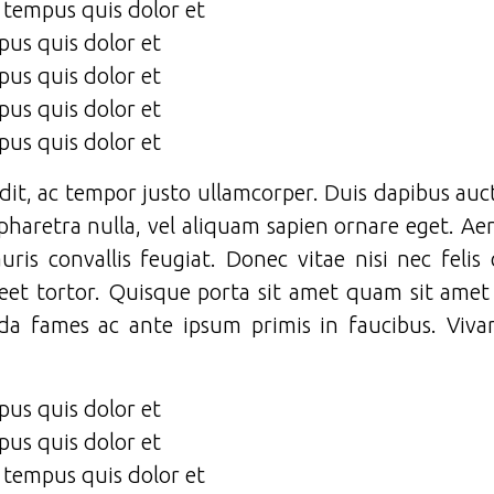
, tempus quis dolor et
pus quis dolor et
pus quis dolor et
pus quis dolor et
pus quis dolor et
andit, ac tempor justo ullamcorper. Duis dapibus auct
pharetra nulla, vel aliquam sapien ornare eget. Ae
ris convallis feugiat. Donec vitae nisi nec feli
reet tortor. Quisque porta sit amet quam sit amet 
da fames ac ante ipsum primis in faucibus. Viva
pus quis dolor et
pus quis dolor et
, tempus quis dolor et