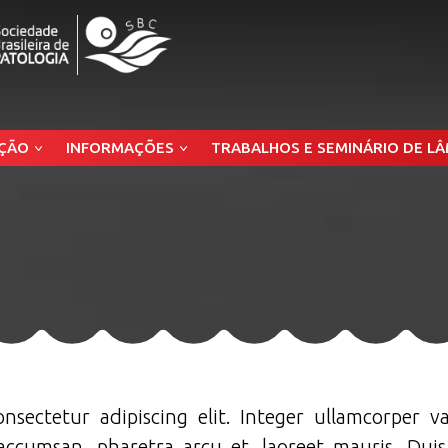
ÇÃO
INFORMAÇÕES
TRABALHOS E SEMINÁRIO DE L
sectetur adipiscing elit. Integer ullamcorper v
 accumsan, pharetra arcu et, laoreet mauris. Duis