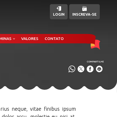
LOGIN
INSCREVA-SE
ÂMINAS
VALORES
CONTATO
COMPARTILHE
arius neque, vitae finibus ipsum
 dolor arcu, molestie eu nisi at,