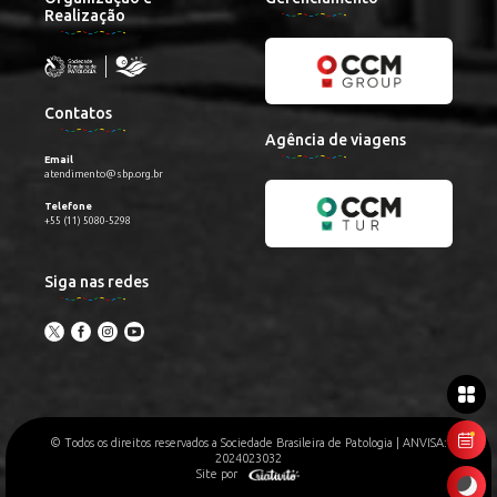
Realização
Contatos
Agência de viagens
Email
atendimento@sbp.org.br
Telefone
+55 (11) 5080-5298
Siga nas redes
© Todos os direitos reservados a Sociedade Brasileira de Patologia | ANVISA:
2024023032
Site por