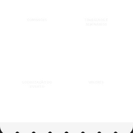
COMISSÕES
TRABALHOS E
SEMINÁRIOS
LOCALIZAÇÃO DO
VALORES
EVENTO