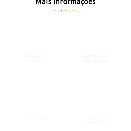
Mais informações
PROGRAMAÇÃO
PALESTRANTES
COMPLETA
CONFIRMADOS
COMISSÕES
TRABALHOS E
SEMINÁRIOS