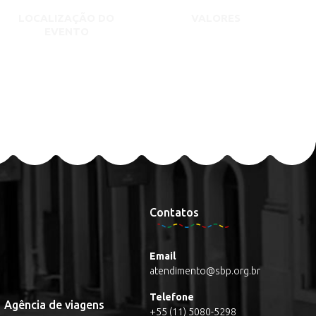
LOCALIZAÇÃO DO
VALORES
EVENTO
Contatos
Email
atendimento@sbp.org.br
Telefone
Agência de viagens
+55 (11) 5080-5298