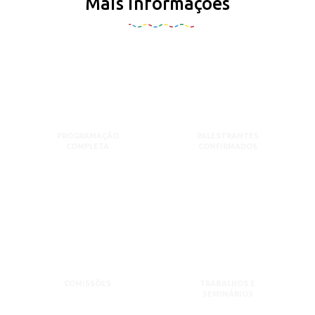
Mais informações
PROGRAMAÇÃO
PALESTRANTES
COMPLETA
CONFIRMADOS
COMISSÕES
TRABALHOS E
SEMINÁRIOS