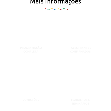
Mais informações
PROGRAMAÇÃO
PALESTRANTES
COMPLETA
CONFIRMADOS
COMISSÕES
TRABALHOS E
SEMINÁRIOS