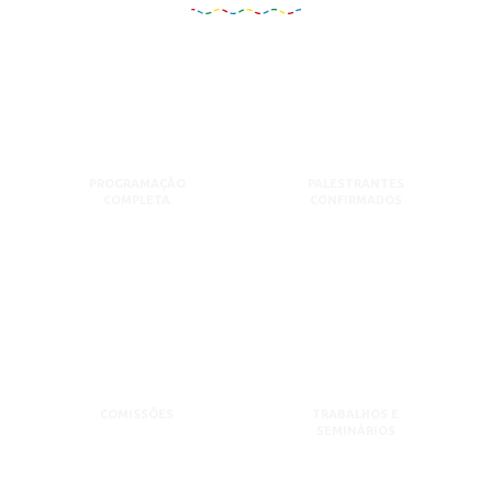
PROGRAMAÇÃO
PALESTRANTES
COMPLETA
CONFIRMADOS
COMISSÕES
TRABALHOS E
SEMINÁRIOS