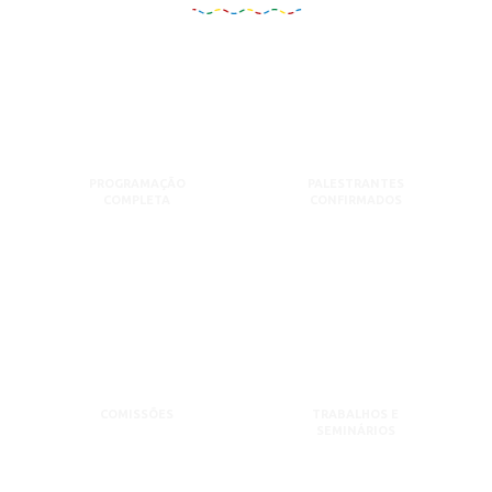
PROGRAMAÇÃO
PALESTRANTES
COMPLETA
CONFIRMADOS
COMISSÕES
TRABALHOS E
SEMINÁRIOS