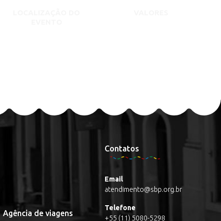
LOCALIZAÇÃO DO
VALORES
EVENTO
Contatos
Email
atendimento@sbp.org.br
Telefone
Agência de viagens
+55 (11) 5080-5298