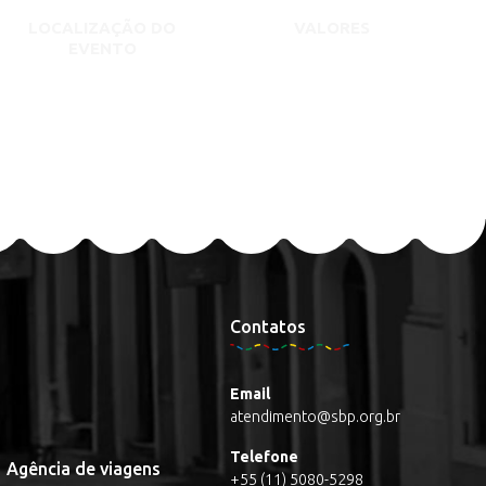
LOCALIZAÇÃO DO
VALORES
EVENTO
Contatos
Email
atendimento@sbp.org.br
Telefone
Agência de viagens
+55 (11) 5080-5298