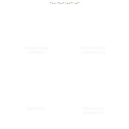
PROGRAMAÇÃO
PALESTRANTES
COMPLETA
CONFIRMADOS
COMISSÕES
TRABALHOS E
SEMINÁRIOS