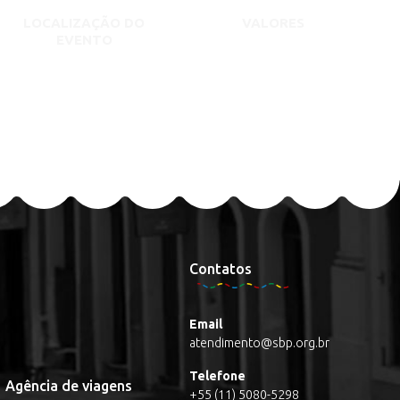
LOCALIZAÇÃO DO
VALORES
EVENTO
Contatos
Email
atendimento@sbp.org.br
Telefone
Agência de viagens
+55 (11) 5080-5298