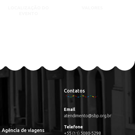
LOCALIZAÇÃO DO
VALORES
EVENTO
Contatos
Email
atendimento@sbp.org.br
Telefone
Agência de viagens
+55 (11) 5080-5298