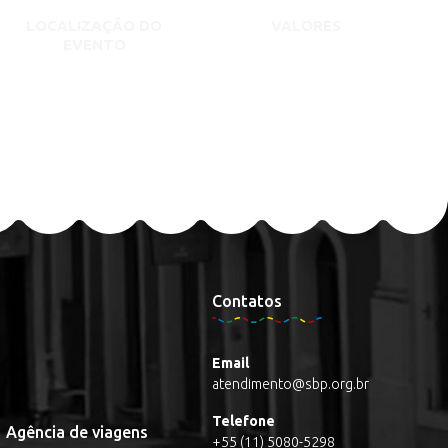
LOCALIZAÇÃO DO
VALORES
EVENTO
Contatos
Email
atendimento@sbp.org.br
Telefone
Agência de viagens
+55 (11) 5080-5298