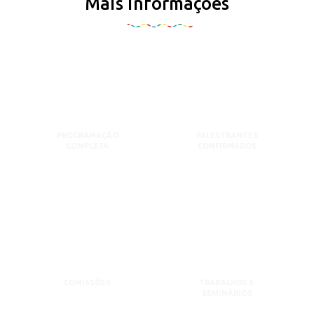
Mais informações
PROGRAMAÇÃO
PALESTRANTES
COMPLETA
CONFIRMADOS
COMISSÕES
TRABALHOS E
SEMINÁRIOS