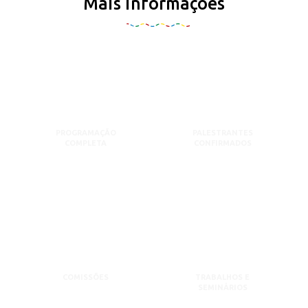
Mais informações
PROGRAMAÇÃO
PALESTRANTES
COMPLETA
CONFIRMADOS
COMISSÕES
TRABALHOS E
SEMINÁRIOS