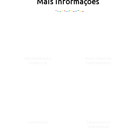
Mais informações
PROGRAMAÇÃO
PALESTRANTES
COMPLETA
CONFIRMADOS
COMISSÕES
TRABALHOS E
SEMINÁRIOS