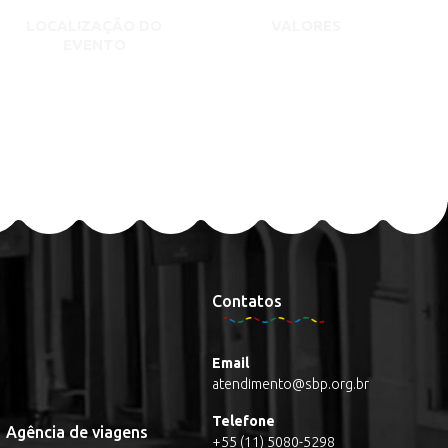
LOCALIZAÇÃO DO
VALORES
EVENTO
Contatos
Email
atendimento@sbp.org.br
Telefone
Agência de viagens
+55 (11) 5080-5298