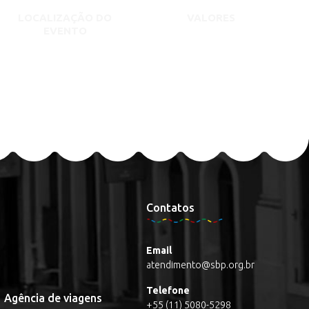
LOCALIZAÇÃO DO
VALORES
EVENTO
Contatos
Email
atendimento@sbp.org.br
Telefone
Agência de viagens
+55 (11) 5080-5298