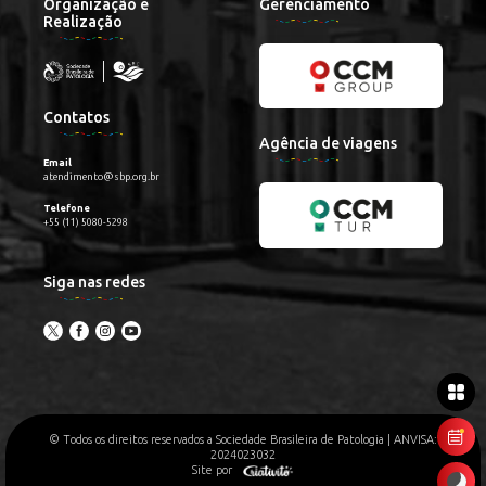
Organização e
Gerenciamento
Realização
Contatos
Agência de viagens
Email
atendimento@sbp.org.br
Telefone
+55 (11) 5080-5298
Siga nas redes
© Todos os direitos reservados a Sociedade Brasileira de Patologia | ANVISA:
2024023032
Site por