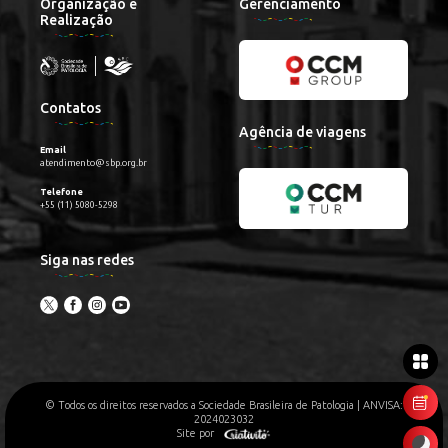
Organização e
Gerenciamento
Realização
Contatos
Agência de viagens
Email
atendimento@sbp.org.br
Telefone
+55 (11) 5080-5298
Siga nas redes
© Todos os direitos reservados a Sociedade Brasileira de Patologia | ANVISA:
2024023032
Site por