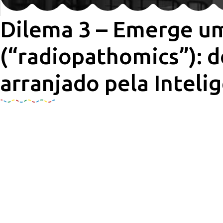
Dilema 3 – Emerge um
(“radiopathomics”): 
arranjado pela Inteligê