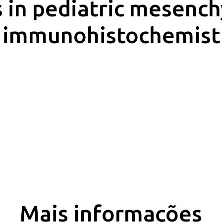
s in pediatric mesenc
f immunohistochemist
Mais informações