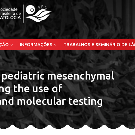
ÇÃO
INFORMAÇÕES
TRABALHOS E SEMINÁRIO DE L
n pediatric mesenchymal
ng the use of
nd molecular testing