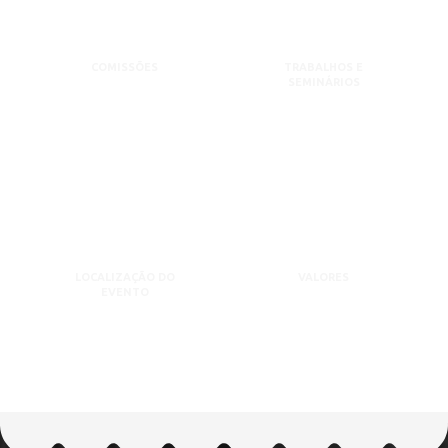
COMISSÕES
TRABALHOS E
SEMINÁRIOS
LOCALIZAÇÃO DO
VALORES
EVENTO