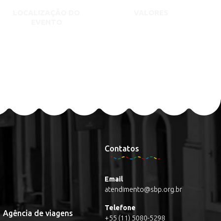
LOCALIZAÇÃO DO
VALORES
EVENTO
Contatos
Email
atendimento@sbp.org.br
Telefone
Agência de viagens
+55 (11) 5080-5298