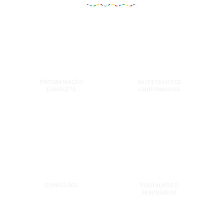
PROGRAMAÇÃO
PALESTRANTES
COMPLETA
CONFIRMADOS
COMISSÕES
TRABALHOS E
SEMINÁRIOS